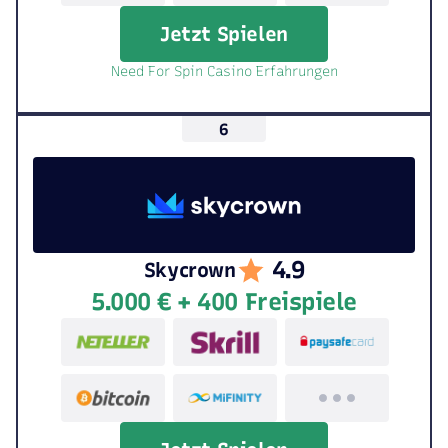
Jetzt Spielen
Need For Spin Casino Erfahrungen
4.9
Skycrown
5.000 € + 400 Freispiele