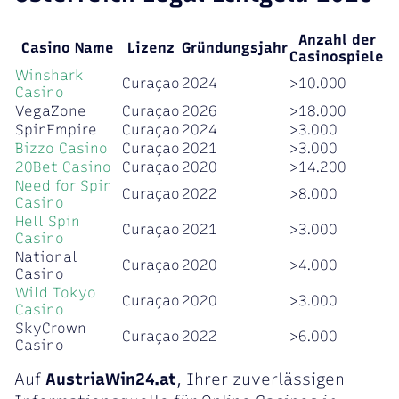
Anzahl der
Casino Name
Lizenz
Gründungsjahr
Casinospiele
Winshark
Curaçao
2024
>10.000
Casino
VegaZone
Curaçao
2026
>18.000
SpinEmpire
Curaçao
2024
>3.000
Bizzo Casino
Curaçao
2021
>3.000
20Bet Casino
Curaçao
2020
>14.200
Need for Spin
Curaçao
2022
>8.000
Casino
Hell Spin
Curaçao
2021
>3.000
Casino
National
Curaçao
2020
>4.000
Casino
Wild Tokyo
Curaçao
2020
>3.000
Casino
SkyCrown
Curaçao
2022
>6.000
Casino
Auf
AustriaWin24.at
, Ihrer zuverlässigen