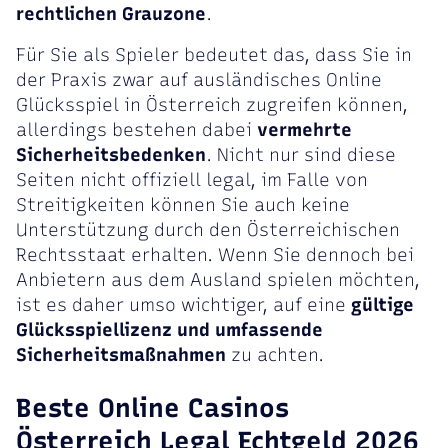
rechtlichen Grauzone
.
Für Sie als Spieler bedeutet das, dass Sie in
der Praxis zwar auf ausländisches Online
Glücksspiel in Österreich zugreifen können,
allerdings bestehen dabei
vermehrte
Sicherheitsbedenken
. Nicht nur sind diese
Seiten nicht offiziell legal, im Falle von
Streitigkeiten können Sie auch keine
Unterstützung durch den Österreichischen
Rechtsstaat erhalten. Wenn Sie dennoch bei
Anbietern aus dem Ausland spielen möchten,
ist es daher umso wichtiger, auf eine
gültige
Glücksspiellizenz und umfassende
Sicherheitsmaßnahmen
zu achten.
Beste Online Casinos
Österreich Legal Echtgeld 2026