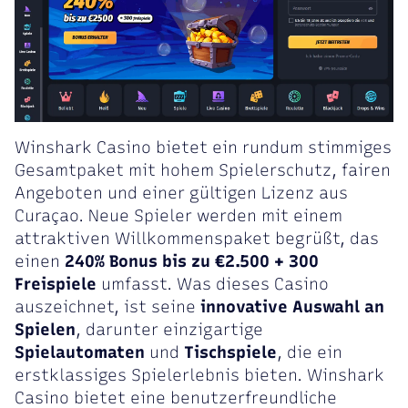
Winshark Casino bietet ein rundum stimmiges
Gesamtpaket mit hohem Spielerschutz, fairen
Angeboten und einer gültigen Lizenz aus
Curaçao. Neue Spieler werden mit einem
attraktiven Willkommenspaket begrüßt, das
einen
240% Bonus bis zu €2.500 + 300
Freispiele
umfasst. Was dieses Casino
auszeichnet, ist seine
innovative Auswahl an
Spielen
, darunter einzigartige
Spielautomaten
und
Tischspiele
, die ein
erstklassiges Spielerlebnis bieten. Winshark
Casino bietet eine benutzerfreundliche