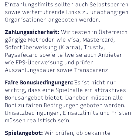
Einzahlungslimits sollten auch Selbstsperren
sowie weiterführende Links zu unabhängigen
Organisationen angeboten werden.
Zahlungssicherheit:
Wir testen in Österreich
gängige Methoden wie Visa, Mastercard,
Sofortüberweisung (Klarna), Trustly,
Paysafecard sowie teilweise auch Anbieter
wie EPS-Überweisung und prüfen
Auszahlungsdauer sowie Transparenz.
Faire Bonusbedingungen:
Es ist nicht nur
wichtig, dass eine Spielhalle ein attraktives
Bonusangebot bietet. Daneben müssen alle
Boni zu fairen Bedingungen geboten werden.
Umsatzbedingungen, Einsatzlimits und Fristen
müssen realistisch sein.
Spielangebot:
Wir prüfen, ob bekannte