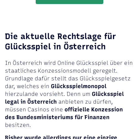
Die aktuelle Rechtslage für
Glücksspiel in Österreich
In Österreich wird Online Glücksspiel über ein
staatliches Konzessionsmodell geregelt.
Grundlage dafür stellt das Glücksspielgesetz
dar, welches ein
Glücksspielmonopol
hierzulande vorsieht. Denn um
Glücksspiel
legal in Österreich
anbieten zu dürfen,
müssen Casinos eine
offizielle Konzession
des Bundesministeriums für Finanzen
besitzen.
Bisher wurde allerdings nur eine einzige