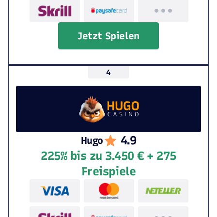
Jetzt Spielen
4.9
Hugo
225% bis zu 3.450 € + 275
Freispiele