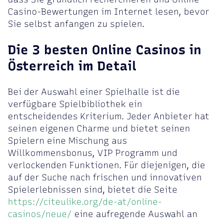
Casino-Bewertungen im Internet lesen, bevor
Sie selbst anfangen zu spielen.
Die 3 besten Online Casinos in
Österreich im Detail
Bei der Auswahl einer Spielhalle ist die
verfügbare Spielbibliothek ein
entscheidendes Kriterium. Jeder Anbieter hat
seinen eigenen Charme und bietet seinen
Spielern eine Mischung aus
Willkommensbonus, VIP Programm und
verlockenden Funktionen. Für diejenigen, die
auf der Suche nach frischen und innovativen
Spielerlebnissen sind, bietet die Seite
https://citeulike.org/de-at/online-
casinos/neue/
eine aufregende Auswahl an