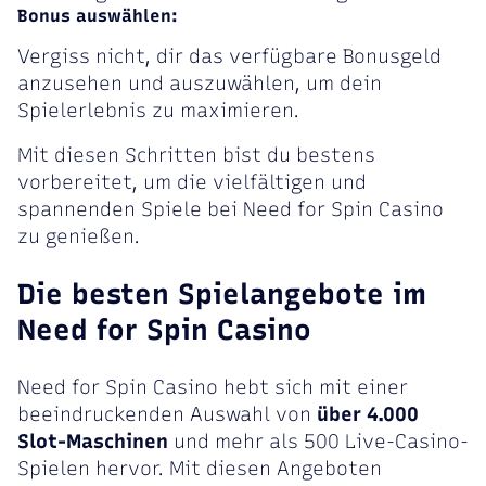
Bonus auswählen:
Vergiss nicht, dir das verfügbare Bonusgeld
anzusehen und auszuwählen, um dein
Spielerlebnis zu maximieren.
Mit diesen Schritten bist du bestens
vorbereitet, um die vielfältigen und
spannenden Spiele bei Need for Spin Casino
zu genießen.
Die besten Spielangebote im
Need for Spin Casino
Need for Spin Casino hebt sich mit einer
beeindruckenden Auswahl von
über 4.000
Slot-Maschinen
und mehr als 500 Live-Casino-
Spielen hervor. Mit diesen Angeboten