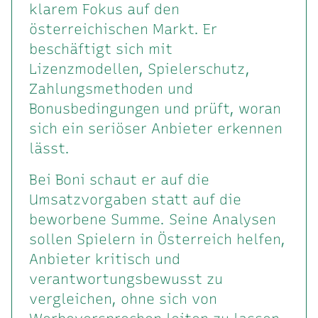
klarem Fokus auf den
österreichischen Markt. Er
beschäftigt sich mit
Lizenzmodellen, Spielerschutz,
Zahlungsmethoden und
Bonusbedingungen und prüft, woran
sich ein seriöser Anbieter erkennen
lässt.
Bei Boni schaut er auf die
Umsatzvorgaben statt auf die
beworbene Summe. Seine Analysen
sollen Spielern in Österreich helfen,
Anbieter kritisch und
verantwortungsbewusst zu
vergleichen, ohne sich von