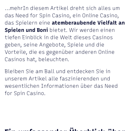
...mehr
In diesem Artikel dreht sich alles um
das Need for Spin Casino, ein Online Casino,
das Spielern eine
atemberaubende Vielfalt an
Spielen und Boni
bietet. Wir werden einen
tiefen Einblick in die Welt dieses Casinos
geben, seine Angebote, Spiele und die
Vorteile, die es gegenüber anderen Online
Casinos hat, beleuchten.
Bleiben Sie am Ball und entdecken Sie in
unserem Artikel alle faszinierenden und
wesentlichen Informationen über das Need
for Spin Casino.