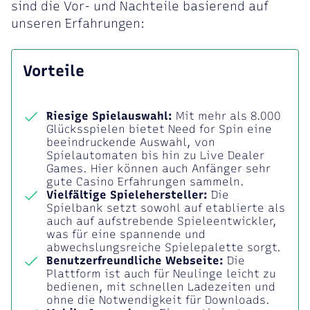
sind die Vor- und Nachteile basierend auf
unseren Erfahrungen:
Vorteile
Riesige Spielauswahl:
Mit mehr als 8.000
Glücksspielen bietet Need for Spin eine
beeindruckende Auswahl, von
Spielautomaten bis hin zu Live Dealer
Games. Hier können auch Anfänger sehr
gute Casino Erfahrungen sammeln.
Vielfältige Spielehersteller:
Die
Spielbank setzt sowohl auf etablierte als
auch auf aufstrebende Spieleentwickler,
was für eine spannende und
abwechslungsreiche Spielepalette sorgt.
Benutzerfreundliche Webseite:
Die
Plattform ist auch für Neulinge leicht zu
bedienen, mit schnellen Ladezeiten und
ohne die Notwendigkeit für Downloads.