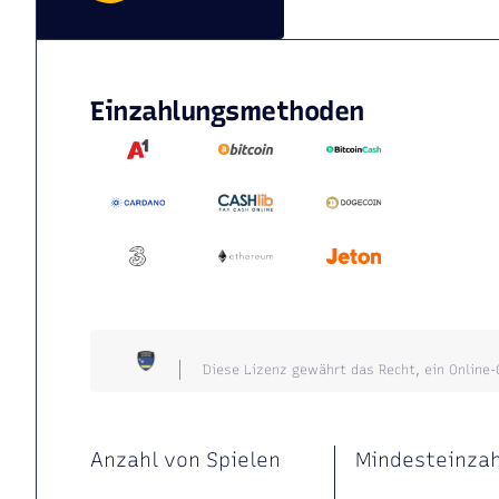
Einzahlungsmethoden
Diese Lizenz gewährt das Recht, ein Online
Anzahl von Spielen
Mindesteinza