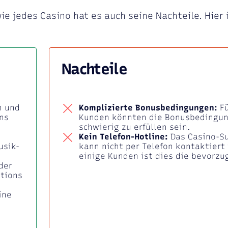
wie jedes Casino hat es auch seine Nachteile. Hier 
Nachteile
n und
Komplizierte Bonusbedingungen:
F
ns
Kunden könnten die Bonusbedingu
schwierig zu erfüllen sein.
Kein Telefon-Hotline:
Das Casino-S
usik-
kann nicht per Telefon kontaktiert 
einige Kunden ist dies die bevorzu
der
tions
ine