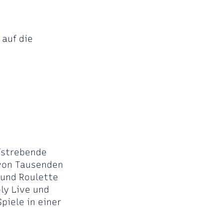
 auf die
ufstrebende
t von Tausenden
 und Roulette
ly Live und
piele in einer