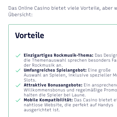
Das Online Casino bietet viele Vorteile, aber 
Übersicht:
Vorteile
Einzigartiges Rockmusik-Thema:
Das Desig
die Themenauswahl sprechen besonders Fa
der Rockmusik an.
Umfangreiches Spielangebot:
Eine große
Auswahl an Spielen, inklusive spezieller M
Slots.
Attraktive Bonusangebote:
Ein ansprechen
Willkommensbonus und regelmäßige Promo
halten die Spieler bei Laune.
Mobile Kompatibilität:
Das Casino bietet e
nahtlose Website, die perfekt auf Handys
ausgerichtet ist.