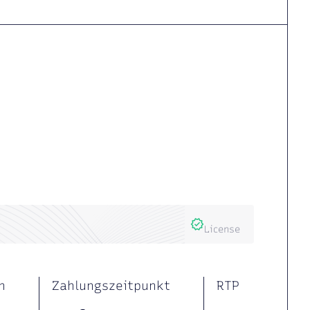
License
n
Zahlungszeitpunkt
RTP