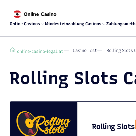
Online Casinos
Mindesteinzahlung Casinos
Zahlungsmeth
Casino Test
Rolling Slots 
online-casino-legal.at
Rolling Slots 
Rolling Slots