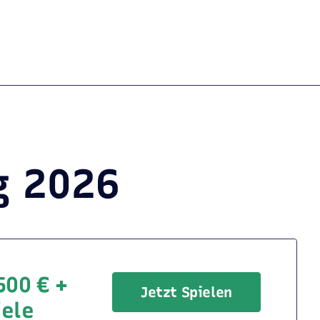
g 2026
500 € +
Jetzt Spielen
iele