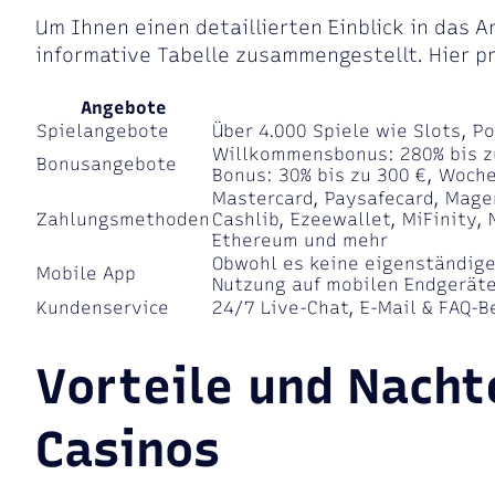
Um Ihnen einen detaillierten Einblick in das A
informative Tabelle zusammengestellt. Hier p
Angebote
Spielangebote
Über 4.000 Spiele wie Slots, Po
Willkommensbonus: 280% bis zu
Bonusangebote
Bonus: 30% bis zu 300 €, Woch
Mastercard, Paysafecard, Magent
Zahlungsmethoden
Cashlib, Ezeewallet, MiFinity, 
Ethereum und mehr
Obwohl es keine eigenständige 
Mobile App
Nutzung auf mobilen Endgerät
Kundenservice
24/7 Live-Chat, E-Mail & FAQ-B
Vorteile und Nachte
Casinos